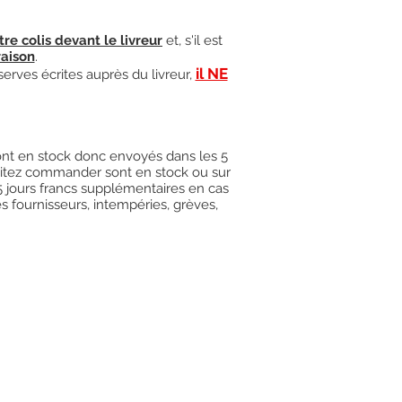
tre colis devant le livreur
et, s'il est
raison
.
il NE
serves écrites auprès du livreur,
 sont en stock donc envoyés dans les 5
uhaitez commander sont en stock ou sur
15 jours francs supplémentaires en cas
es fournisseurs, intempéries, grèves,