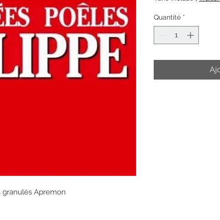
Quantité
*
Aj
à granulés Apremon