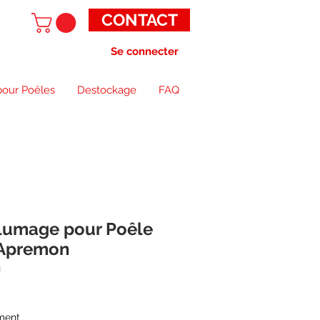
CONTACT
Se connecter
pour Poêles
Destockage
FAQ
llumage pour Poêle
 Apremon
N
ment