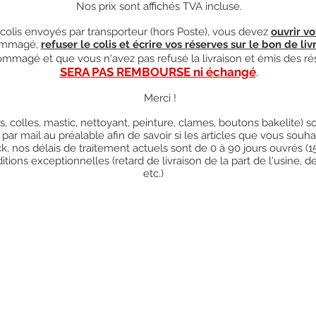
Nos prix sont affichés TVA incluse.
olis envoyés par transporteur (hors Poste), vous devez
ouvrir vo
mmagé,
refuser le colis et écrire vos réserves sur le bon de liv
ndommagé et que vous n'avez pas refusé la livraison et émis des ré
SERA PAS REMBOURSE ni échangé
.
Merci !
res, colles, mastic, nettoyant, peinture, clames, boutons bakelite)
 par mail au préalable afin de savoir si les articles que vous so
k, nos délais de traitement actuels sont de 0 à 90 jours ouvrés (
ions exceptionnelles (retard de livraison de la part de l'usine, d
etc.)