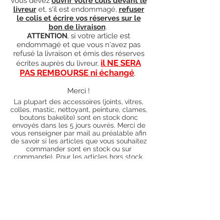
vous devez
ouvrir votre colis devant le
livreur
et, s'il est endommagé,
refuser
le colis et écrire vos réserves sur le
bon de livraison
.
ATTENTION
, si votre article est
endommagé et que vous n'avez pas
refusé la livraison et émis des réserves
il NE SERA
écrites auprès du livreur,
PAS REMBOURSE ni échangé
.
Merci !
La plupart des accessoires (joints, vitres,
colles, mastic, nettoyant, peinture, clames,
boutons bakelite) sont en stock donc
envoyés dans les 5 jours ouvrés. Merci de
vous renseigner par mail au préalable afin
de savoir si les articles que vous souhaitez
commander sont en stock ou sur
commande). Pour les articles hors stock,
nos délais de traitement actuels sont de 0
à 90 jours ouvrés (15 jours francs
supplémentaires en cas de règlement par
chèque), sauf conditions exceptionnelles
(retard de livraison de la part de l'usine,
des fournisseurs, intempéries, grèves,
etc.)