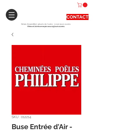
CONTACT
Délais d'expédition actuels de l'usine : 3 à 90 jours ouvrés.
Vitres et Joints envoyés sous 15 jours ouvrés.
SKU : 012214
Buse Entrée d'Air -