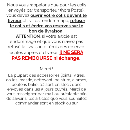
Nous vous rappelons que pour les colis
envoyés par transporteur (hors Poste),
vous devez
ouvrir votre colis devant le
livreur
et, s'il est endommagé,
refuser
le colis et écrire vos réserves sur le
bon de livraison
.
ATTENTION
, si votre article est
endommagé et que vous n'avez pas
refusé la livraison et émis des réserves
il NE SERA
écrites auprès du livreur,
PAS REMBOURSE ni échangé
.
Merci !
La plupart des accessoires (joints, vitres,
colles, mastic, nettoyant, peinture, clames,
boutons bakelite) sont en stock donc
envoyés dans les 5 jours ouvrés. Merci de
vous renseigner par mail au préalable afin
de savoir si les articles que vous souhaitez
commander sont en stock ou sur
commande). Pour les articles hors stock,
nos délais de traitement actuels sont de 0
à 90 jours ouvrés (15 jours francs
supplémentaires en cas de règlement par
chèque), sauf conditions exceptionnelles