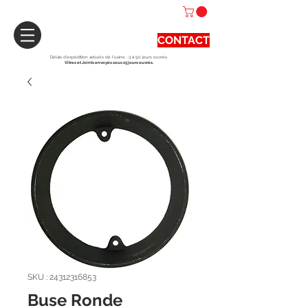
CONTACT
Délais d'expédition actuels de l'usine : 3 à 90 jours ouvrés.
Vitres et Joints envoyés sous 15 jours ouvrés.
SKU : 24312316853
Buse Ronde