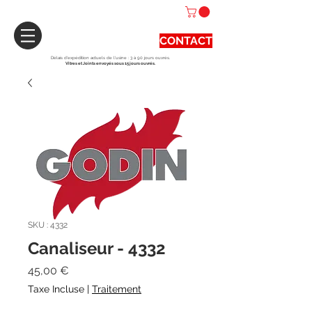
CONTACT
Délais d'expédition actuels de l'usine : 3 à 90 jours ouvrés.
Vitres et Joints envoyés sous 15 jours ouvrés.
SKU : 4332
Canaliseur - 4332
Prix
45,00 €
Taxe Incluse
|
Traitement