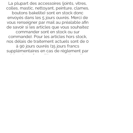
La plupart des accessoires (joints, vitres,
colles, mastic, nettoyant, peinture, clames,
boutons bakelite) sont en stock donc
envoyés dans les 5 jours ouvrés. Merci de
vous renseigner par mail au préalable afin
de savoir si les articles que vous souhaitez
commander sont en stock ou sur
commande). Pour les articles hors stock,
nos délais de traitement actuels sont de 0
à 90 jours ouvrés (15 jours francs
supplémentaires en cas de règlement par
chèque), sauf conditions exceptionnelles
(retard de livraison de la part de l'usine,
des fournisseurs, intempéries, grèves,
etc.)
Conditions générales
Nous contacter
piecesdetachees.philippe@gmail.com
Chèque