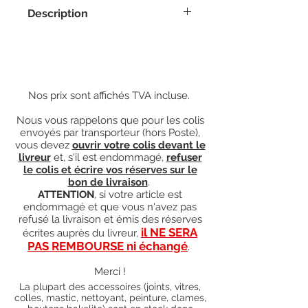
Description
La clame se fixe à l'arrière de
l'équerre.
Elle convient aussi bien à l'équerre
gauche, droite, haute ou basse.
Nos prix sont affichés TVA incluse.
Nous vous rappelons que pour les colis
envoyés par transporteur (hors Poste),
vous devez
ouvrir votre colis devant le
livreur
et, s'il est endommagé,
refuser
le colis et écrire vos réserves sur le
bon de livraison
.
ATTENTION
, si votre article est
endommagé et que vous n'avez pas
refusé la livraison et émis des réserves
il NE SERA
écrites auprès du livreur,
PAS REMBOURSE ni échangé
.
Merci !
La plupart des accessoires (joints, vitres,
colles, mastic, nettoyant, peinture, clames,