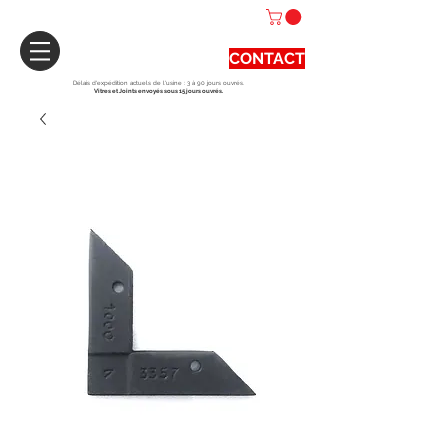
CONTACT
Délais d'expédition actuels de l'usine : 3 à 90 jours ouvrés.
Vitres et Joints envoyés sous 15 jours ouvrés.