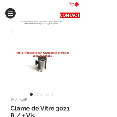
CONTACT
Délais d'expédition actuels de l'usine : 3 à 90 jours ouvrés.
Vitres et Joints envoyés sous 15 jours ouvrés.
SKU : 3021R
Clame de Vitre 3021
R / + Vis