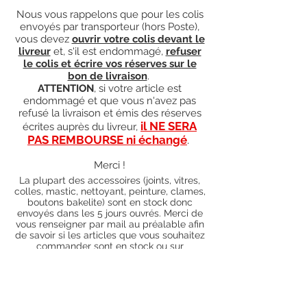
Nous vous rappelons que pour les colis
envoyés par transporteur (hors Poste),
vous devez
ouvrir votre colis devant le
livreur
et, s'il est endommagé,
refuser
le colis et écrire vos réserves sur le
bon de livraison
.
ATTENTION
, si votre article est
endommagé et que vous n'avez pas
refusé la livraison et émis des réserves
il NE SERA
écrites auprès du livreur,
PAS REMBOURSE ni échangé
.
Merci !
La plupart des accessoires (joints, vitres,
colles, mastic, nettoyant, peinture, clames,
boutons bakelite) sont en stock donc
envoyés dans les 5 jours ouvrés. Merci de
vous renseigner par mail au préalable afin
de savoir si les articles que vous souhaitez
commander sont en stock ou sur
commande). Pour les articles hors stock,
nos délais de traitement actuels sont de 0
à 90 jours ouvrés (15 jours francs
supplémentaires en cas de règlement par
chèque), sauf conditions exceptionnelles