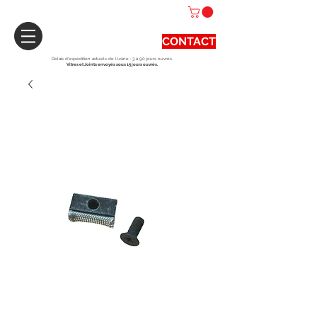
CONTACT
Délais d'expédition actuels de l'usine : 3 à 90 jours ouvrés.
Vitres et Joints envoyés sous 15 jours ouvrés.