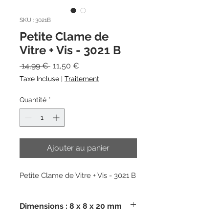
SKU : 3021B
Petite Clame de
Vitre + Vis - 3021 B
Prix
Prix
 14,99 € 
11,50 €
original
promotionnel
Taxe Incluse
|
Traitement
Quantité
*
Ajouter au panier
Petite Clame de Vitre + Vis - 3021 B
Dimensions : 8 x 8 x 20 mm