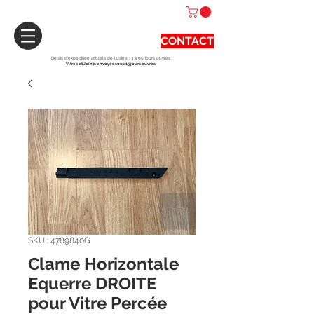
CONTACT
Délais d'expédition actuels de l'usine : 3 à 90 jours ouvrés.
Vitres et Joints envoyés sous 15 jours ouvrés.
SKU : 4789840G
Clame Horizontale
Equerre DROITE
pour Vitre Percée