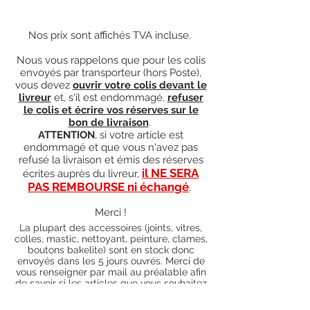
Nos prix sont affichés TVA incluse.
Nous vous rappelons que pour les colis
envoyés par transporteur (hors Poste),
vous devez
ouvrir votre colis devant le
livreur
et, s'il est endommagé,
refuser
le colis et écrire vos réserves sur le
bon de livraison
.
ATTENTION
, si votre article est
endommagé et que vous n'avez pas
refusé la livraison et émis des réserves
il NE SERA
écrites auprès du livreur,
PAS REMBOURSE ni échangé
.
Merci !
La plupart des accessoires (joints, vitres,
colles, mastic, nettoyant, peinture, clames,
boutons bakelite) sont en stock donc
envoyés dans les 5 jours ouvrés. Merci de
vous renseigner par mail au préalable afin
de savoir si les articles que vous souhaitez
commander sont en stock ou sur
commande). Pour les articles hors stock,