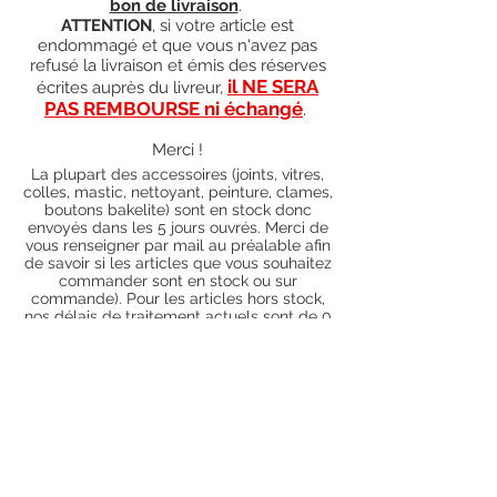
bon de livraison
.
ATTENTION
, si votre article est
endommagé et que vous n'avez pas
refusé la livraison et émis des réserves
il NE SERA
écrites auprès du livreur,
PAS REMBOURSE ni échangé
.
Merci !
La plupart des accessoires (joints, vitres,
colles, mastic, nettoyant, peinture, clames,
boutons bakelite) sont en stock donc
envoyés dans les 5 jours ouvrés. Merci de
vous renseigner par mail au préalable afin
de savoir si les articles que vous souhaitez
commander sont en stock ou sur
commande). Pour les articles hors stock,
nos délais de traitement actuels sont de 0
à 90 jours ouvrés (15 jours francs
supplémentaires en cas de règlement par
chèque), sauf conditions exceptionnelles
(retard de livraison de la part de l'usine,
des fournisseurs, intempéries, grèves,
etc.)
Conditions générales
Nous contacter