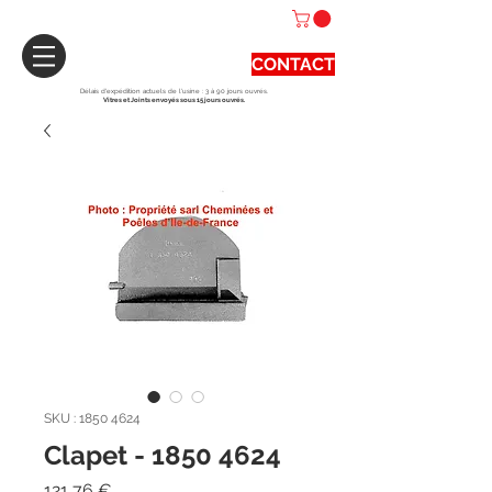
CONTACT
Délais d'expédition actuels de l'usine : 3 à 90 jours ouvrés.
Vitres et Joints envoyés sous 15 jours ouvrés.
SKU : 1850 4624
Clapet - 1850 4624
Prix
121,76 €