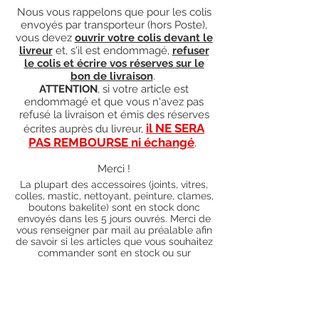
Nous vous rappelons que pour les colis
envoyés par transporteur (hors Poste),
vous devez
ouvrir votre colis devant le
livreur
et, s'il est endommagé,
refuser
le colis et écrire vos réserves sur le
bon de livraison
.
ATTENTION
, si votre article est
endommagé et que vous n'avez pas
refusé la livraison et émis des réserves
il NE SERA
écrites auprès du livreur,
PAS REMBOURSE ni échangé
.
Merci !
La plupart des accessoires (joints, vitres,
colles, mastic, nettoyant, peinture, clames,
boutons bakelite) sont en stock donc
envoyés dans les 5 jours ouvrés. Merci de
vous renseigner par mail au préalable afin
de savoir si les articles que vous souhaitez
commander sont en stock ou sur
commande). Pour les articles hors stock,
nos délais de traitement actuels sont de 0
à 90 jours ouvrés (15 jours francs
supplémentaires en cas de règlement par
chèque), sauf conditions exceptionnelles