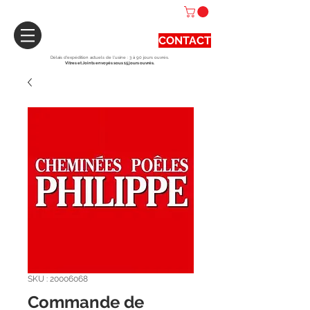
CONTACT
Délais d'expédition actuels de l'usine : 3 à 90 jours ouvrés.
Vitres et Joints envoyés sous 15 jours ouvrés.
SKU : 20006068
Commande de