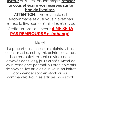
livreur
et, s'il est endommagé,
refuser
le colis et écrire vos réserves sur le
bon de livraison
.
ATTENTION
, si votre article est
endommagé et que vous n'avez pas
refusé la livraison et émis des réserves
il NE SERA
écrites auprès du livreur,
PAS REMBOURSE ni échangé
.
Merci !
La plupart des accessoires (joints, vitres,
colles, mastic, nettoyant, peinture, clames,
boutons bakelite) sont en stock donc
envoyés dans les 5 jours ouvrés. Merci de
vous renseigner par mail au préalable afin
de savoir si les articles que vous souhaitez
commander sont en stock ou sur
commande). Pour les articles hors stock,
nos délais de traitement actuels sont de 0
à 90 jours ouvrés (15 jours francs
supplémentaires en cas de règlement par
chèque), sauf conditions exceptionnelles
(retard de livraison de la part de l'usine,
des fournisseurs, intempéries, grèves,
etc.)
Conditions générales