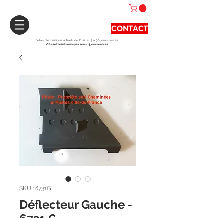
CONTACT
Délais d'expédition actuels de l'usine : 3 à 90 jours ouvrés.
Vitres et Joints envoyés sous 15 jours ouvrés.
SKU : 6731G
Déflecteur Gauche -