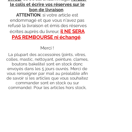
le colis et écrire vos réserves sur le
bon de livraison
.
ATTENTION
, si votre article est
endommagé et que vous n'avez pas
refusé la livraison et émis des réserves
il NE SERA
écrites auprès du livreur,
PAS REMBOURSE ni échangé
.
Merci !
La plupart des accessoires (joints, vitres,
colles, mastic, nettoyant, peinture, clames,
boutons bakelite) sont en stock donc
envoyés dans les 5 jours ouvrés. Merci de
vous renseigner par mail au préalable afin
de savoir si les articles que vous souhaitez
commander sont en stock ou sur
commande). Pour les articles hors stock,
nos délais de traitement actuels sont de 0
à 90 jours ouvrés (15 jours francs
supplémentaires en cas de règlement par
chèque), sauf conditions exceptionnelles
(retard de livraison de la part de l'usine,
des fournisseurs, intempéries, grèves,
etc.)
Conditions générales