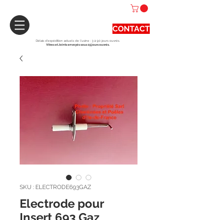
CONTACT
Délais d'expédition actuels de l'usine : 3 à 90 jours ouvrés.
Vitres et Joints envoyés sous 15 jours ouvrés.
SKU : ELECTRODE693GAZ
Electrode pour
Insert 693 Gaz