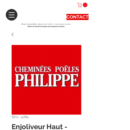
CONTACT
Délais d'expédition actuels de l'usine : 3 à 90 jours ouvrés.
Vitres et Joints envoyés sous 15 jours ouvrés.
SKU : 4784
Enjoliveur Haut -