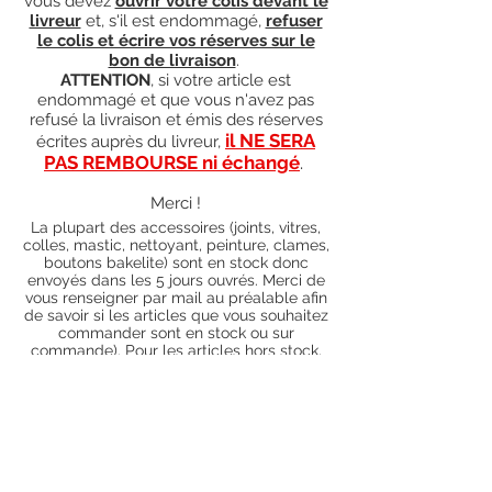
vous devez
ouvrir votre colis devant le
livreur
et, s'il est endommagé,
refuser
le colis et écrire vos réserves sur le
bon de livraison
.
ATTENTION
, si votre article est
endommagé et que vous n'avez pas
refusé la livraison et émis des réserves
il NE SERA
écrites auprès du livreur,
PAS REMBOURSE ni échangé
.
Merci !
La plupart des accessoires (joints, vitres,
colles, mastic, nettoyant, peinture, clames,
boutons bakelite) sont en stock donc
envoyés dans les 5 jours ouvrés. Merci de
vous renseigner par mail au préalable afin
de savoir si les articles que vous souhaitez
commander sont en stock ou sur
commande). Pour les articles hors stock,
nos délais de traitement actuels sont de 0
à 90 jours ouvrés (15 jours francs
supplémentaires en cas de règlement par
chèque), sauf conditions exceptionnelles
(retard de livraison de la part de l'usine,
des fournisseurs, intempéries, grèves,
etc.)