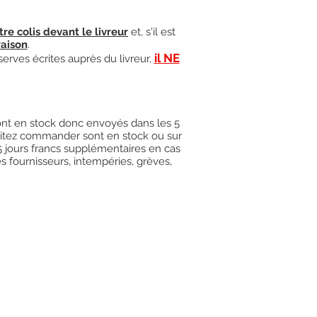
tre colis devant le livreur
et, s'il est
raison
.
il NE
serves écrites auprès du livreur,
 sont en stock donc envoyés dans les 5
uhaitez commander sont en stock ou sur
15 jours francs supplémentaires en cas
es fournisseurs, intempéries, grèves,