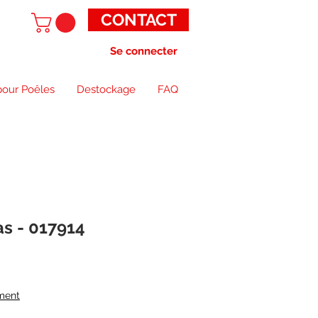
CONTACT
Se connecter
pour Poêles
Destockage
FAQ
as - 017914
ment