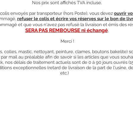
Nos prix sont affichés TVA incluse.
olis envoyés par transporteur (hors Poste), vous devez
ouvrir vo
mmagé,
refuser le colis et écrire vos réserves sur le bon de liv
ndommagé et que vous n'avez pas refusé la livraison et émis des ré
SERA PAS REMBOURSE ni échangé
.
Merci !
res, colles, mastic, nettoyant, peinture, clames, boutons bakelite)
 par mail au préalable afin de savoir si les articles que vous so
k, nos délais de traitement actuels sont de 0 à 90 jours ouvrés (
ions exceptionnelles (retard de livraison de la part de l'usine, d
etc.)