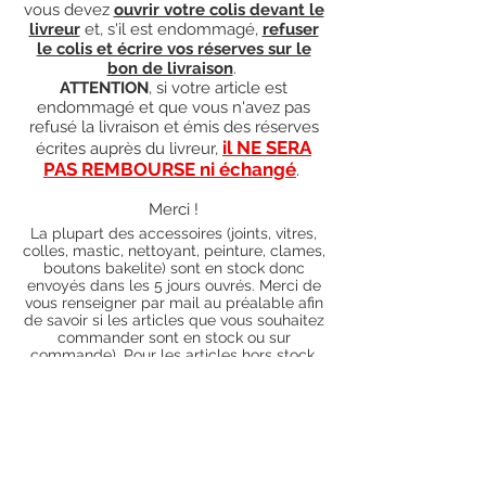
vous devez
ouvrir votre colis devant le
livreur
et, s'il est endommagé,
refuser
le colis et écrire vos réserves sur le
bon de livraison
.
ATTENTION
, si votre article est
endommagé et que vous n'avez pas
refusé la livraison et émis des réserves
il NE SERA
écrites auprès du livreur,
PAS REMBOURSE ni échangé
.
Merci !
La plupart des accessoires (joints, vitres,
colles, mastic, nettoyant, peinture, clames,
boutons bakelite) sont en stock donc
envoyés dans les 5 jours ouvrés. Merci de
vous renseigner par mail au préalable afin
de savoir si les articles que vous souhaitez
commander sont en stock ou sur
commande). Pour les articles hors stock,
nos délais de traitement actuels sont de 0
à 90 jours ouvrés (15 jours francs
supplémentaires en cas de règlement par
chèque), sauf conditions exceptionnelles
(retard de livraison de la part de l'usine,
des fournisseurs, intempéries, grèves,
etc.)