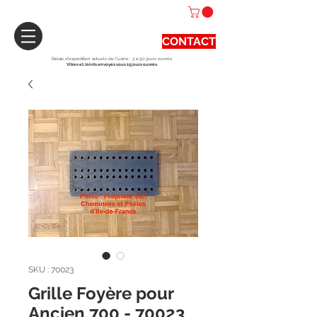
CONTACT
Délais d'expédition actuels de l'usine : 3 à 90 jours ouvrés.
Vitres et Joints envoyés sous 15 jours ouvrés.
SKU : 70023
Grille Foyère pour
Ancien 700 - 70023