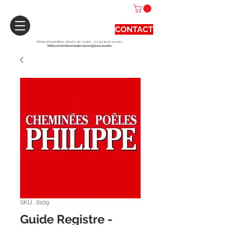
CONTACT
Délais d'expédition actuels de l'usine : 3 à 90 jours ouvrés.
Vitres et Joints envoyés sous 15 jours ouvrés.
SKU : 6109
Guide Registre -