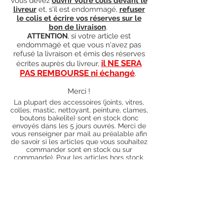
vous devez
ouvrir votre colis devant le
livreur
et, s'il est endommagé,
refuser
le colis et écrire vos réserves sur le
bon de livraison
.
ATTENTION
, si votre article est
endommagé et que vous n'avez pas
refusé la livraison et émis des réserves
il NE SERA
écrites auprès du livreur,
PAS REMBOURSE ni échangé
.
Merci !
La plupart des accessoires (joints, vitres,
colles, mastic, nettoyant, peinture, clames,
boutons bakelite) sont en stock donc
envoyés dans les 5 jours ouvrés. Merci de
vous renseigner par mail au préalable afin
de savoir si les articles que vous souhaitez
commander sont en stock ou sur
commande). Pour les articles hors stock,
nos délais de traitement actuels sont de 0
à 90 jours ouvrés (15 jours francs
supplémentaires en cas de règlement par
chèque), sauf conditions exceptionnelles
(retard de livraison de la part de l'usine,
des fournisseurs, intempéries, grèves,
etc.)