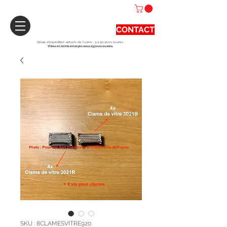
CONTACT
Délais d'expédition actuels de l'usine : 3 à 90 jours ouvrés.
Vitres et Joints envoyés sous 15 jours ouvrés.
SKU : 8CLAMESVITRE920