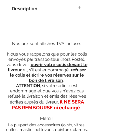
Description
- 4 Petites Clames de Vitre 3021B +
4 vis (dimensions 8x12x20mm) ;
- 4 Grandes Clames de Vitre 3021R +
4 vis (dimensions 8x8x20mm).
Nos prix sont affichés TVA incluse.
Nous vous rappelons que pour les colis
envoyés par transporteur (hors Poste),
vous devez
ouvrir votre colis devant le
livreur
et, s'il est endommagé,
refuser
le colis et écrire vos réserves sur le
bon de livraison
.
ATTENTION
, si votre article est
endommagé et que vous n'avez pas
refusé la livraison et émis des réserves
il NE SERA
écrites auprès du livreur,
PAS REMBOURSE ni échangé
.
Merci !
La plupart des accessoires (joints, vitres,
colles, mastic, nettoyant, peinture, clames,