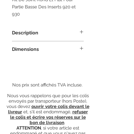
Partie Basse Des Inserts 920 et
930
Description
1M : le joint a la dimension exacte
Dimensions
de la partie basse des inserts 920
ou 930.
Boudin : diamètre 12mm
Patte : épaisseur 1,5mm, largeur
14mm
Nos prix sont affichés TVA incluse.
Nous vous rappelons que pour les colis
envoyés par transporteur (hors Poste),
vous devez
ouvrir votre colis devant le
livreur
et, s'il est endommagé,
refuser
le colis et écrire vos réserves sur le
bon de livraison
.
ATTENTION
, si votre article est
endommagé et que vous n'avez pas