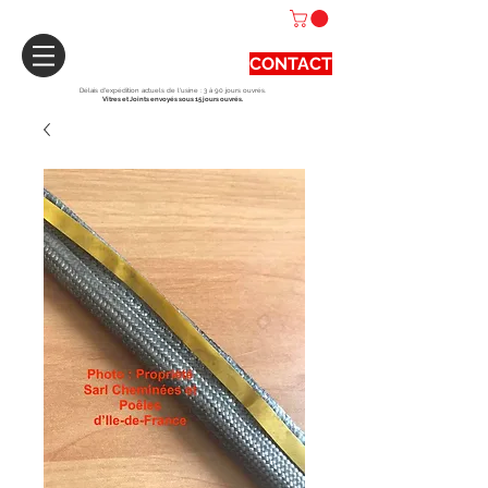
CONTACT
Délais d'expédition actuels de l'usine : 3 à 90 jours ouvrés.
Vitres et Joints envoyés sous 15 jours ouvrés.