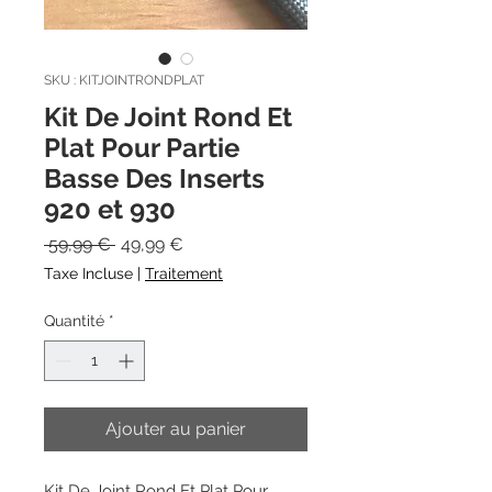
SKU : KITJOINTRONDPLAT
Kit De Joint Rond Et
Plat Pour Partie
Basse Des Inserts
920 et 930
Prix
Prix
 59,99 € 
49,99 €
original
promotionnel
Taxe Incluse
|
Traitement
Quantité
*
Ajouter au panier
Kit De Joint Rond Et Plat Pour