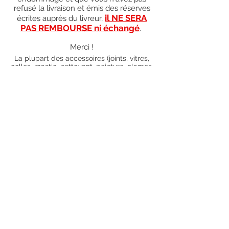
refusé la livraison et émis des réserves
il NE SERA
écrites auprès du livreur,
PAS REMBOURSE ni échangé
.
Merci !
La plupart des accessoires (joints, vitres,
colles, mastic, nettoyant, peinture, clames,
boutons bakelite) sont en stock donc
envoyés dans les 5 jours ouvrés. Merci de
vous renseigner par mail au préalable afin
de savoir si les articles que vous souhaitez
commander sont en stock ou sur
commande). Pour les articles hors stock,
nos délais de traitement actuels sont de 0
à 90 jours ouvrés (15 jours francs
supplémentaires en cas de règlement par
chèque), sauf conditions exceptionnelles
(retard de livraison de la part de l'usine,
des fournisseurs, intempéries, grèves,
etc.)
Conditions générales
Nous contacter
piecesdetachees.philippe@gmail.com