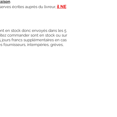
raison
.
il NE
serves écrites auprès du livreur,
 sont en stock donc envoyés dans les 5
uhaitez commander sont en stock ou sur
15 jours francs supplémentaires en cas
es fournisseurs, intempéries, grèves,