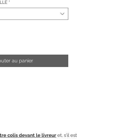
LLE
*
outer au panier
tre colis devant le livreur
et, s'il est