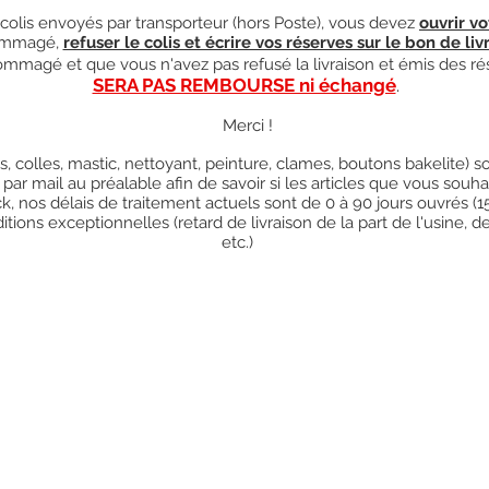
olis envoyés par transporteur (hors Poste), vous devez
ouvrir vo
mmagé,
refuser le colis et écrire vos réserves sur le bon de liv
ndommagé et que vous n'avez pas refusé la livraison et émis des ré
SERA PAS REMBOURSE ni échangé
.
Merci !
res, colles, mastic, nettoyant, peinture, clames, boutons bakelite)
 par mail au préalable afin de savoir si les articles que vous so
k, nos délais de traitement actuels sont de 0 à 90 jours ouvrés (
ions exceptionnelles (retard de livraison de la part de l'usine, d
etc.)