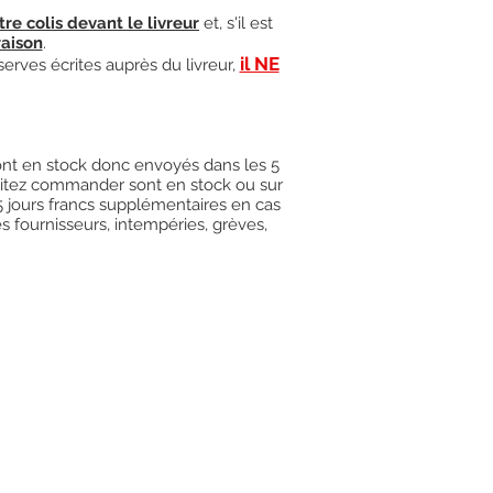
tre colis devant le livreur
et, s'il est
raison
.
il NE
serves écrites auprès du livreur,
 sont en stock donc envoyés dans les 5
uhaitez commander sont en stock ou sur
15 jours francs supplémentaires en cas
es fournisseurs, intempéries, grèves,