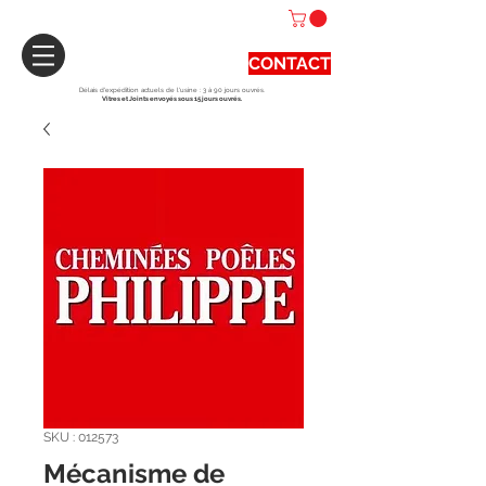
CONTACT
Délais d'expédition actuels de l'usine : 3 à 90 jours ouvrés.
Vitres et Joints envoyés sous 15 jours ouvrés.
SKU : 012573
Mécanisme de