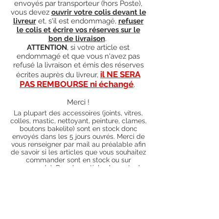
envoyés par transporteur (hors Poste),
vous devez
ouvrir votre colis devant le
livreur
et, s'il est endommagé,
refuser
le colis et écrire vos réserves sur le
bon de livraison
.
ATTENTION
, si votre article est
endommagé et que vous n'avez pas
refusé la livraison et émis des réserves
il NE SERA
écrites auprès du livreur,
PAS REMBOURSE ni échangé
.
Merci !
La plupart des accessoires (joints, vitres,
colles, mastic, nettoyant, peinture, clames,
boutons bakelite) sont en stock donc
envoyés dans les 5 jours ouvrés. Merci de
vous renseigner par mail au préalable afin
de savoir si les articles que vous souhaitez
commander sont en stock ou sur
commande). Pour les articles hors stock,
nos délais de traitement actuels sont de 0
à 90 jours ouvrés (15 jours francs
supplémentaires en cas de règlement par
chèque), sauf conditions exceptionnelles
(retard de livraison de la part de l'usine,
des fournisseurs, intempéries, grèves,