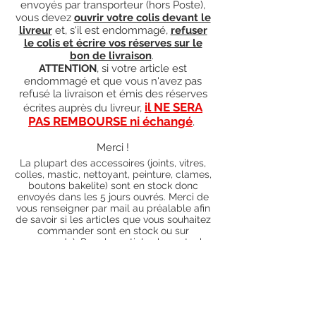
envoyés par transporteur (hors Poste),
vous devez
ouvrir votre colis devant le
livreur
et, s'il est endommagé,
refuser
le colis et écrire vos réserves sur le
bon de livraison
.
ATTENTION
, si votre article est
endommagé et que vous n'avez pas
refusé la livraison et émis des réserves
il NE SERA
écrites auprès du livreur,
PAS REMBOURSE ni échangé
.
Merci !
La plupart des accessoires (joints, vitres,
colles, mastic, nettoyant, peinture, clames,
boutons bakelite) sont en stock donc
envoyés dans les 5 jours ouvrés. Merci de
vous renseigner par mail au préalable afin
de savoir si les articles que vous souhaitez
commander sont en stock ou sur
commande). Pour les articles hors stock,
nos délais de traitement actuels sont de 0
à 90 jours ouvrés (15 jours francs
supplémentaires en cas de règlement par
chèque), sauf conditions exceptionnelles
(retard de livraison de la part de l'usine,
des fournisseurs, intempéries, grèves,