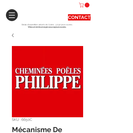
CONTACT
Délais d'expédition actuels de l'usine : 3 à 90 jours ouvrés.
Vitres et Joints envoyés sous 15 jours ouvrés.
SKU : 6650C
Mécanisme De