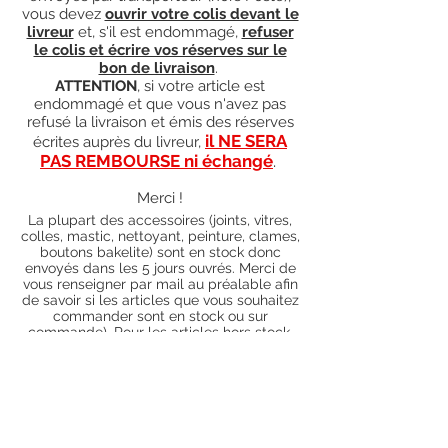
vous devez
ouvrir votre colis devant le
livreur
et, s'il est endommagé,
refuser
le colis et écrire vos réserves sur le
bon de livraison
.
ATTENTION
, si votre article est
endommagé et que vous n'avez pas
refusé la livraison et émis des réserves
il NE SERA
écrites auprès du livreur,
PAS REMBOURSE ni échangé
.
Merci !
La plupart des accessoires (joints, vitres,
colles, mastic, nettoyant, peinture, clames,
boutons bakelite) sont en stock donc
envoyés dans les 5 jours ouvrés. Merci de
vous renseigner par mail au préalable afin
de savoir si les articles que vous souhaitez
commander sont en stock ou sur
commande). Pour les articles hors stock,
nos délais de traitement actuels sont de 0
à 90 jours ouvrés (15 jours francs
supplémentaires en cas de règlement par
chèque), sauf conditions exceptionnelles
(retard de livraison de la part de l'usine,
des fournisseurs, intempéries, grèves,
etc.)