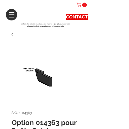
CONTACT
Délais d'expédition actuels de l'usine : 3 à 90 jours ouvrés.
Vitres et Joints envoyés sous 15 jours ouvrés.
SKU : 014363
Option 014363 pour