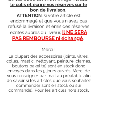
le colis et écrire vos réserves sur le
bon de livraison
.
ATTENTION
, si votre article est
endommagé et que vous n'avez pas
refusé la livraison et émis des réserves
il NE SERA
écrites auprès du livreur,
PAS REMBOURSE ni échangé
.
Merci !
La plupart des accessoires (joints, vitres,
colles, mastic, nettoyant, peinture, clames,
boutons bakelite) sont en stock donc
envoyés dans les 5 jours ouvrés. Merci de
vous renseigner par mail au préalable afin
de savoir si les articles que vous souhaitez
commander sont en stock ou sur
commande). Pour les articles hors stock,
nos délais de traitement actuels sont de 0
à 90 jours ouvrés (15 jours francs
supplémentaires en cas de règlement par
chèque), sauf conditions exceptionnelles
(retard de livraison de la part de l'usine,
des fournisseurs, intempéries, grèves,
etc.)
Conditions générales