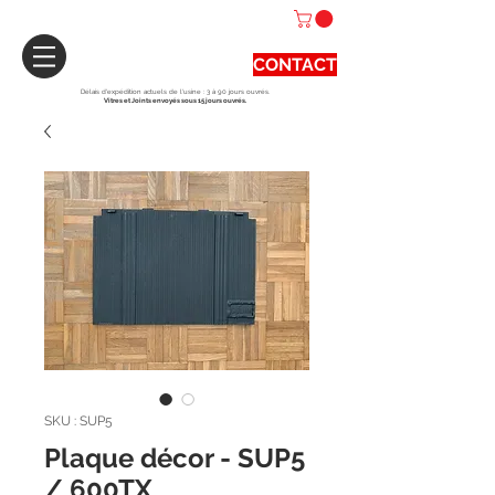
CONTACT
Délais d'expédition actuels de l'usine : 3 à 90 jours ouvrés.
Vitres et Joints envoyés sous 15 jours ouvrés.
SKU : SUP5
Plaque décor - SUP5
/ 600TX