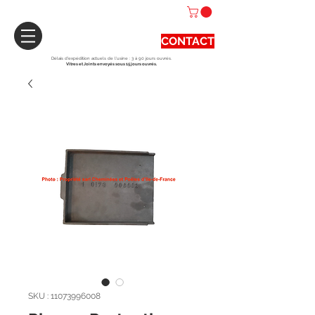
CONTACT
Délais d'expédition actuels de l'usine : 3 à 90 jours ouvrés.
Vitres et Joints envoyés sous 15 jours ouvrés.
SKU : 11073996008