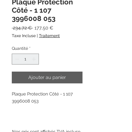
Plaque Protection
Côté - 1 107
3996008 053
Prix
Prix
 234,72 € 
177,50 €
original
promotionnel
Taxe Incluse
|
Traitement
Quantité
*
Ajouter au panier
Plaque Protection Côté - 1 107
3996008 053
Nos prix sont affichés TVA incluse.