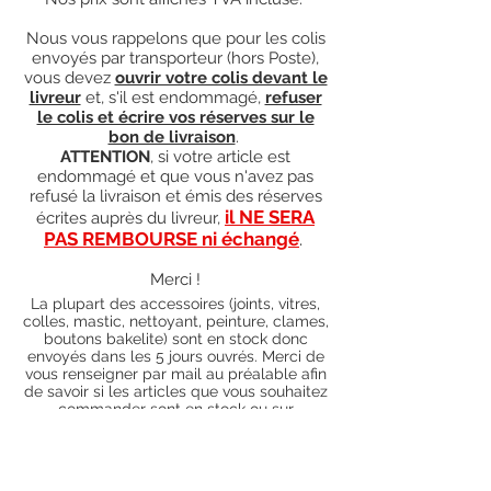
Nous vous rappelons que pour les colis
envoyés par transporteur (hors Poste),
vous devez
ouvrir votre colis devant le
livreur
et, s'il est endommagé,
refuser
le colis et écrire vos réserves sur le
bon de livraison
.
ATTENTION
, si votre article est
endommagé et que vous n'avez pas
refusé la livraison et émis des réserves
il NE SERA
écrites auprès du livreur,
PAS REMBOURSE ni échangé
.
Merci !
La plupart des accessoires (joints, vitres,
colles, mastic, nettoyant, peinture, clames,
boutons bakelite) sont en stock donc
envoyés dans les 5 jours ouvrés. Merci de
vous renseigner par mail au préalable afin
de savoir si les articles que vous souhaitez
commander sont en stock ou sur
commande). Pour les articles hors stock,
nos délais de traitement actuels sont de 0
à 90 jours ouvrés (15 jours francs
supplémentaires en cas de règlement par