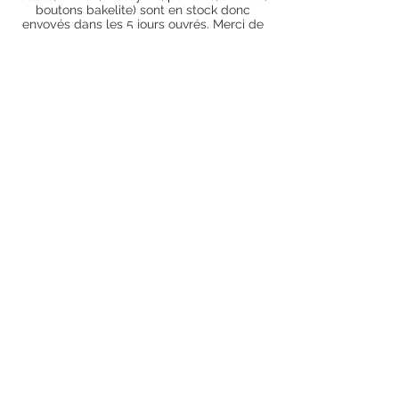
boutons bakelite) sont en stock donc
envoyés dans les 5 jours ouvrés. Merci de
vous renseigner par mail au préalable afin
de savoir si les articles que vous souhaitez
commander sont en stock ou sur
commande). Pour les articles hors stock,
nos délais de traitement actuels sont de 0
à 90 jours ouvrés (15 jours francs
supplémentaires en cas de règlement par
chèque), sauf conditions exceptionnelles
(retard de livraison de la part de l'usine,
des fournisseurs, intempéries, grèves,
etc.)
Conditions générales
Nous contacter
piecesdetachees.philippe@gmail.com
Chèque
Suivez-nous sur Facebook