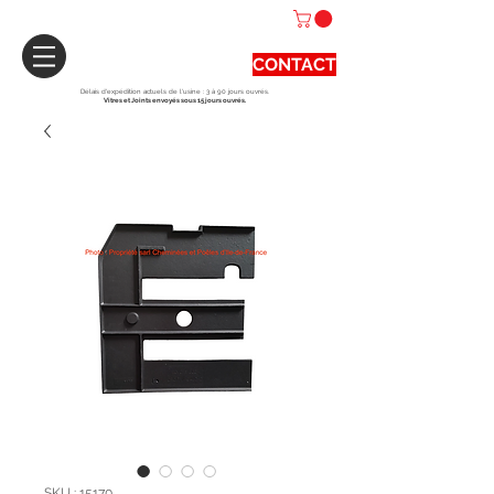
CONTACT
Délais d'expédition actuels de l'usine : 3 à 90 jours ouvrés.
Vitres et Joints envoyés sous 15 jours ouvrés.
SKU : 15170