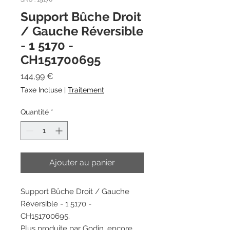
Support Bûche Droit
/ Gauche Réversible
- 1 5170 -
CH151700695
Prix
144,99 €
Taxe Incluse
|
Traitement
Quantité
*
Ajouter au panier
Support Bûche Droit / Gauche
Réversible - 1 5170 -
CH151700695.
Plus produite par Godin, encore