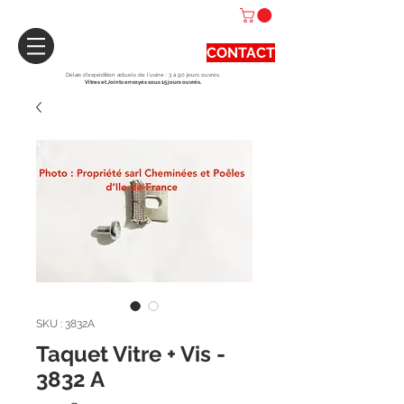
CONTACT
Délais d'expédition actuels de l'usine : 3 à 90 jours ouvrés.
Vitres et Joints envoyés sous 15 jours ouvrés.
SKU : 3832A
Taquet Vitre + Vis -
3832 A