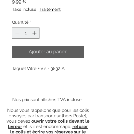
Prix
9,99 €
Taxe Incluse
|
Traitement
Quantité
*
Ajouter au panier
Taquet Vitre + Vis - 3832 A
Nos prix sont affichés TVA incluse.
Nous vous rappelons que pour les colis
envoyés par transporteur (hors Poste),
vous devez
ouvrir votre colis devant le
livreur
et, s'il est endommagé,
refuser
le colis et écrire vos réserves sur le