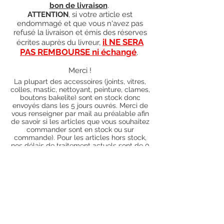
bon de livraison
.
ATTENTION
, si votre article est
endommagé et que vous n'avez pas
refusé la livraison et émis des réserves
il NE SERA
écrites auprès du livreur,
PAS REMBOURSE ni échangé
.
Merci !
La plupart des accessoires (joints, vitres,
colles, mastic, nettoyant, peinture, clames,
boutons bakelite) sont en stock donc
envoyés dans les 5 jours ouvrés. Merci de
vous renseigner par mail au préalable afin
de savoir si les articles que vous souhaitez
commander sont en stock ou sur
commande). Pour les articles hors stock,
nos délais de traitement actuels sont de 0
à 90 jours ouvrés (15 jours francs
supplémentaires en cas de règlement par
chèque), sauf conditions exceptionnelles
(retard de livraison de la part de l'usine,
des fournisseurs, intempéries, grèves,
etc.)
Conditions générales
Nous contacter