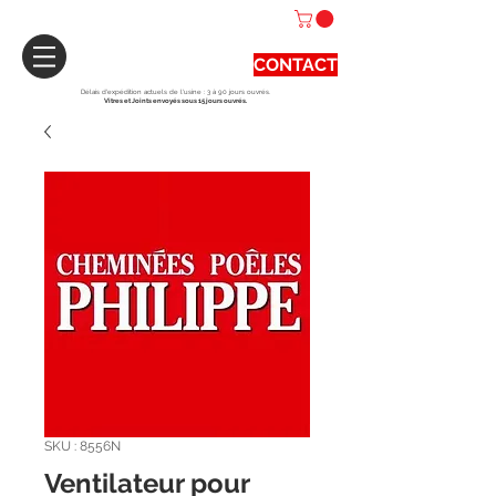
CONTACT
Délais d'expédition actuels de l'usine : 3 à 90 jours ouvrés.
Vitres et Joints envoyés sous 15 jours ouvrés.
SKU : 8556N
Ventilateur pour