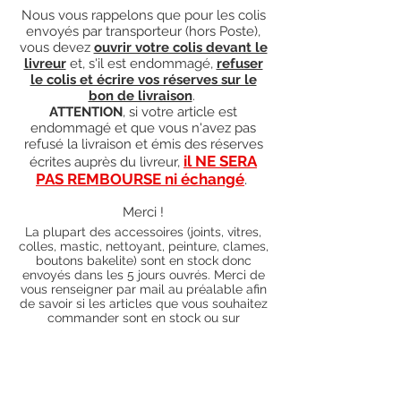
Nous vous rappelons que pour les colis
envoyés par transporteur (hors Poste),
vous devez
ouvrir votre colis devant le
livreur
et, s'il est endommagé,
refuser
le colis et écrire vos réserves sur le
bon de livraison
.
ATTENTION
, si votre article est
endommagé et que vous n'avez pas
refusé la livraison et émis des réserves
il NE SERA
écrites auprès du livreur,
PAS REMBOURSE ni échangé
.
Merci !
La plupart des accessoires (joints, vitres,
colles, mastic, nettoyant, peinture, clames,
boutons bakelite) sont en stock donc
envoyés dans les 5 jours ouvrés. Merci de
vous renseigner par mail au préalable afin
de savoir si les articles que vous souhaitez
commander sont en stock ou sur
commande). Pour les articles hors stock,
nos délais de traitement actuels sont de 0
à 90 jours ouvrés (15 jours francs
supplémentaires en cas de règlement par
chèque), sauf conditions exceptionnelles