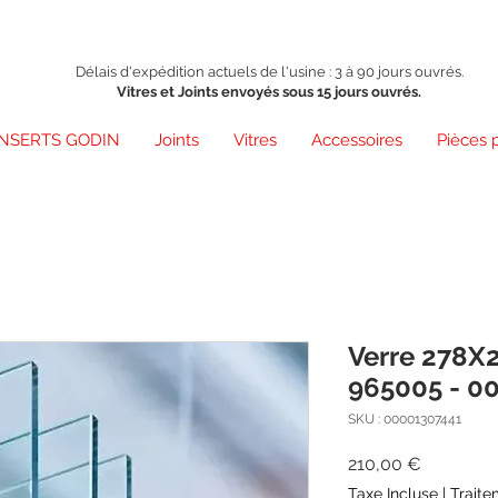
Délais d'expédition actuels de l'usine : 3 à 90 jours ouvrés.
Vitres et Joints envoyés sous 15 jours ouvrés.
INSERTS GODIN
Joints
Vitres
Accessoires
Pièces 
Verre 278X
965005 - 0
SKU : 00001307441
Prix
210,00 €
Taxe Incluse
|
Traite