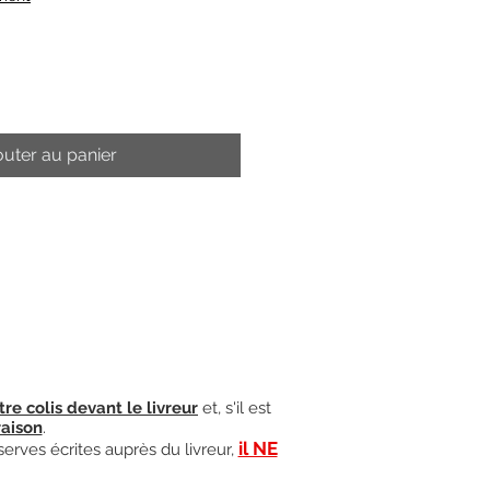
outer au panier
tre colis devant le livreur
et, s'il est
raison
.
il NE
serves écrites auprès du livreur,