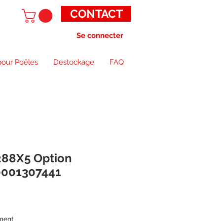
CONTACT
Se connecter
pour Poêles
Destockage
FAQ
288X5 Option
0001307441
ment