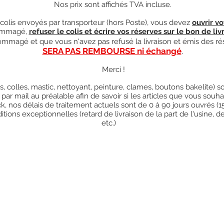
Nos prix sont affichés TVA incluse.
olis envoyés par transporteur (hors Poste), vous devez
ouvrir vo
mmagé,
refuser le colis et écrire vos réserves sur le bon de liv
ndommagé et que vous n'avez pas refusé la livraison et émis des ré
SERA PAS REMBOURSE ni échangé
.
Merci !
res, colles, mastic, nettoyant, peinture, clames, boutons bakelite)
 par mail au préalable afin de savoir si les articles que vous so
k, nos délais de traitement actuels sont de 0 à 90 jours ouvrés (
ions exceptionnelles (retard de livraison de la part de l'usine, d
etc.)