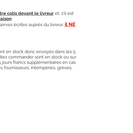
tre colis devant le livreur
et, s'il est
raison
.
il NE
serves écrites auprès du livreur,
 sont en stock donc envoyés dans les 5
uhaitez commander sont en stock ou sur
15 jours francs supplémentaires en cas
es fournisseurs, intempéries, grèves,